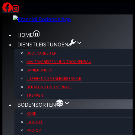
Zum
Inhalt
springen
HOME
DIENSTLEISTUNGEN
BODENARBEITEN
MALERARBEITEN UND TROCKENBAU
SANIERUNGEN
LIEFER- UND VERLEGESERVICE
BERATUNG UND VERKAUF
TREPPEN
BODENSORTEN
KORK
LAMINAT
PVC-CV