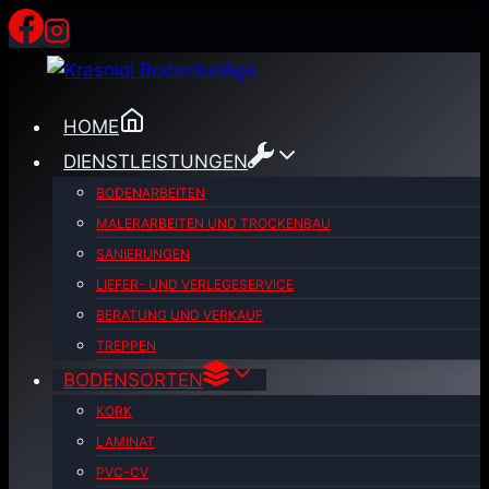
Zum
Inhalt
springen
HOME
DIENSTLEISTUNGEN
BODENARBEITEN
MALERARBEITEN UND TROCKENBAU
SANIERUNGEN
LIEFER- UND VERLEGESERVICE
BERATUNG UND VERKAUF
TREPPEN
BODENSORTEN
KORK
LAMINAT
PVC-CV