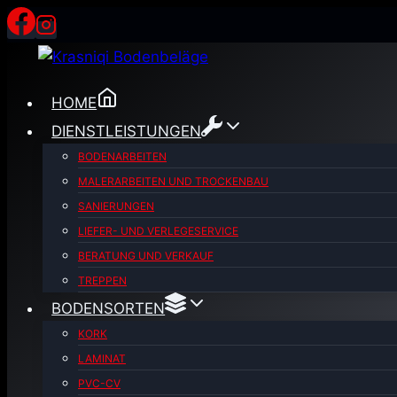
Zum
Inhalt
springen
HOME
DIENSTLEISTUNGEN
BODENARBEITEN
MALERARBEITEN UND TROCKENBAU
SANIERUNGEN
LIEFER- UND VERLEGESERVICE
BERATUNG UND VERKAUF
TREPPEN
BODENSORTEN
KORK
LAMINAT
PVC-CV