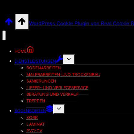
WordPress Cookie Plugin von Real Cookie 
HOME
Untermenü
DIENSTLEISTUNGEN
umschalten
BODENARBEITEN
MALERARBEITEN UND TROCKENBAU
SANIERUNGEN
LIEFER- UND VERLEGESERVICE
BERATUNG UND VERKAUF
TREPPEN
Untermenü
BODENSORTEN
umschalten
KORK
LAMINAT
PVC-CV